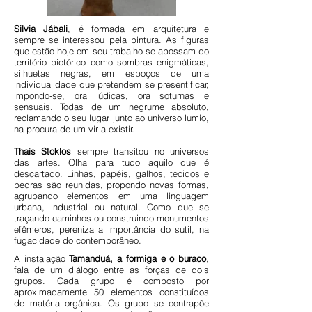
Silvia Jábali
, é formada em arquitetura e
folder2.jpg
sempre se interessou pela pintura. As figuras
que estão hoje em seu trabalho se apossam do
território pictórico como sombras enigmáticas,
silhuetas negras, em esboços de uma
individualidade que pretendem se presentificar,
impondo-se, ora lúdicas, ora soturnas e
sensuais. Todas de um negrume absoluto,
reclamando o seu lugar junto ao universo lumio,
na procura de um vir a existir.
Thais Stoklos
sempre transitou no universos
das artes. Olha para tudo aquilo que é
descartado. Linhas, papéis, galhos, tecidos e
pedras são reunidas, propondo novas formas,
agrupando elementos em uma linguagem
urbana, industrial ou natural. Como que se
traçando caminhos ou construindo monumentos
efêmeros, pereniza a importância do sutil, na
fugacidade do contemporâneo.
A instalação
Tamanduá, a formiga e o buraco
,
fala de um diálogo entre as forças de dois
grupos. Cada grupo é composto por
aproximadamente 50 elementos constituídos
de matéria orgânica. Os grupo se contrapõe